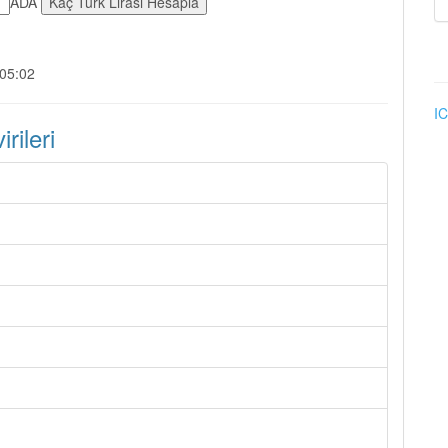
ADA
:05:02
IC
ileri