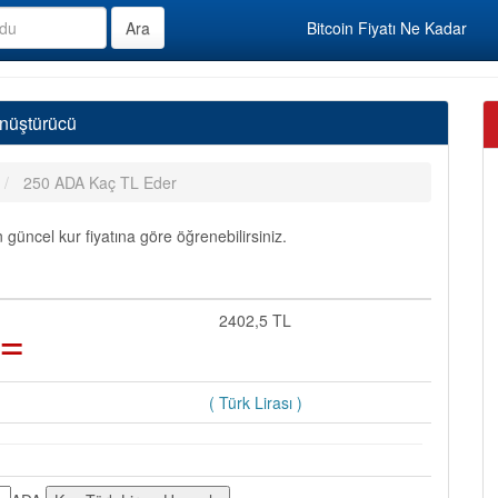
Bitcoin Fiyatı Ne Kadar
nüştürücü
250 ADA Kaç TL Eder
üncel kur fiyatına göre öğrenebilirsiniz.
=
2402,5 TL
( Türk Lirası )