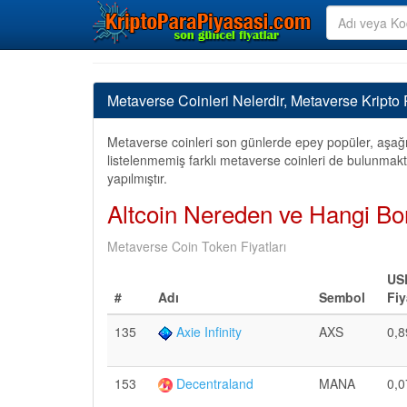
Metaverse Coinleri Nelerdir, Metaverse Kripto P
Metaverse coinleri son günlerde epey popüler, aşağı
listelenmemiş farklı metaverse coinleri de bulunmakta
yapılmıştır.
Altcoin Nereden ve Hangi Bor
Metaverse Coin Token Fiyatları
US
#
Adı
Sembol
Fiy
135
Axie Infinity
AXS
0,8
153
Decentraland
MANA
0,0