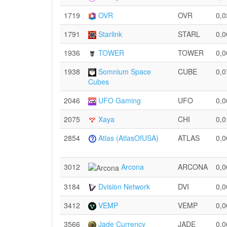
1719
OVR
OVR
0,0
1791
Starlink
STARL
0,0
1936
TOWER
TOWER
0,0
1938
Somnium Space
CUBE
0,0
Cubes
2046
UFO Gaming
UFO
0,0
2075
Xaya
CHI
0,0
2854
Atlas (AtlasOfUSA)
ATLAS
0,0
3012
Arcona
ARCONA
0,0
3184
Dvision Network
DVI
0,0
3412
VEMP
VEMP
0,0
3566
Jade Currency
JADE
0,0