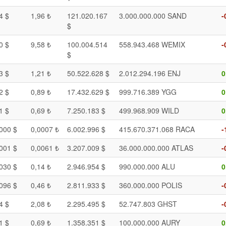
4 $
1,96 ₺
121.020.167
3.000.000.000 SAND
-
$
0 $
9,58 ₺
100.004.514
558.943.468 WEMIX
-
$
3 $
1,21 ₺
50.522.628 $
2.012.294.196 ENJ
0
2 $
0,89 ₺
17.432.629 $
999.716.389 YGG
0
1 $
0,69 ₺
7.250.183 $
499.968.909 WILD
0
000 $
0,0007 ₺
6.002.996 $
415.670.371.068 RACA
-
001 $
0,0061 ₺
3.207.009 $
36.000.000.000 ATLAS
-
030 $
0,14 ₺
2.946.954 $
990.000.000 ALU
0
096 $
0,46 ₺
2.811.933 $
360.000.000 POLIS
-
4 $
2,08 ₺
2.295.495 $
52.747.803 GHST
-
1 $
0,69 ₺
1.358.351 $
100.000.000 AURY
0