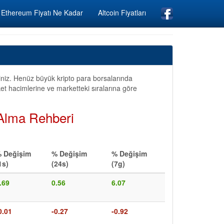
Ethereum Fiyatı Ne Kadar
Altcoin Fiyatları
iniz. Henüz büyük kripto para borsalarında
ket hacimlerine ve marketteki sıralarına göre
 Alma Rehberi
 Değişim
% Değişim
% Değişim
1s)
(24s)
(7g)
.69
0.56
6.07
0.01
-0.27
-0.92