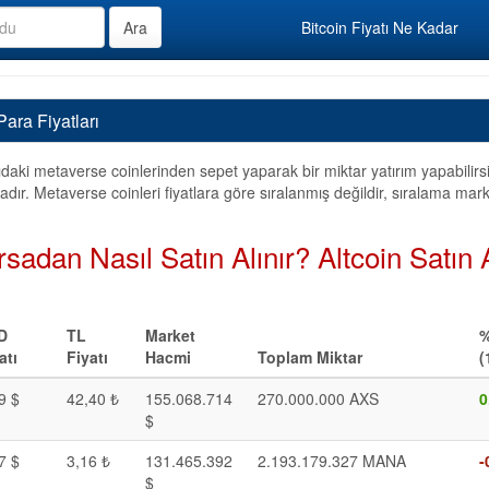
Bitcoin Fiyatı Ne Kadar
ara Fiyatları
daki metaverse coinlerinden sepet yaparak bir miktar yatırım yapabilirs
dır. Metaverse coinleri fiyatlara göre sıralanmış değildir, sıralama mar
sadan Nasıl Satın Alınır? Altcoin Satın
D
TL
Market
%
atı
Fiyatı
Hacmi
Toplam Miktar
(
9 $
42,40 ₺
155.068.714
270.000.000 AXS
0
$
7 $
3,16 ₺
131.465.392
2.193.179.327 MANA
-
$