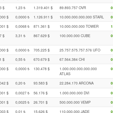
3 $
1,23 ₺
1.319.401 $
89.893.757 OVR
0
000 $
0,0000 ₺
1.126.911 $
10.000.000.000.000 STARL
0
001 $
0,0068 ₺
871.361 $
10.000.000.000 TOWER
1
7 $
3,31 ₺
867.629 $
100.000.000 CUBE
0
000 $
0,0000 ₺
705.225 $
25.757.575.757.576 UFO
0
1 $
0,55 ₺
670.679 $
67.564.384 CHI
0
000 $
0,0000 ₺
130.478 $
1.000.000.000.000.000
0
ATLAS
042 $
0,20 ₺
93.583 $
22.284.170 ARCONA
0
001 $
0,0027 ₺
56.176 $
1.000.000.000 DVI
0
001 $
0,0025 ₺
26.701 $
500.000.000 VEMP
0
003 $
0,01 ₺
15.626 $
110.000.000 JADE
0