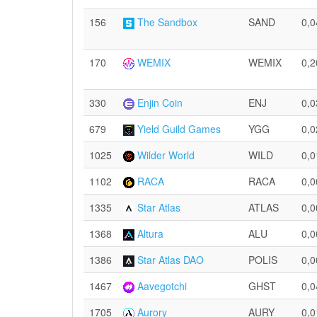
156
The Sandbox
SAND
0,0
170
WEMIX
WEMIX
0,2
330
Enjin Coin
ENJ
0,0
679
Yield Guild Games
YGG
0,0
1025
Wilder World
WILD
0,0
1102
RACA
RACA
0,0
1335
Star Atlas
ATLAS
0,0
1368
Altura
ALU
0,0
1386
Star Atlas DAO
POLIS
0,0
1467
Aavegotchi
GHST
0,0
1705
Aurory
AURY
0,0