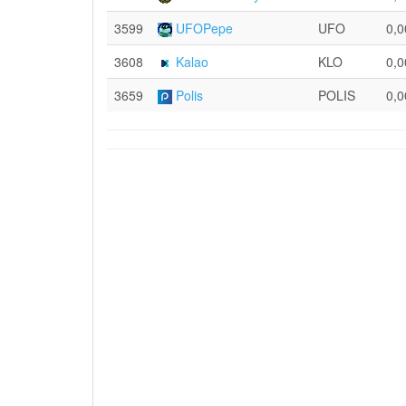
3599
UFOPepe
UFO
0,0
3608
Kalao
KLO
0,0
3659
Polis
POLIS
0,0