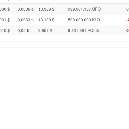
000 $
0,0006 ₺
13.389 $
999.984.187 UFO
0
001 $
0,0033 ₺
13.109 $
500.000.000 KLO
-
010 $
0,05 ₺
9.957 $
9.831.891 POLIS
0