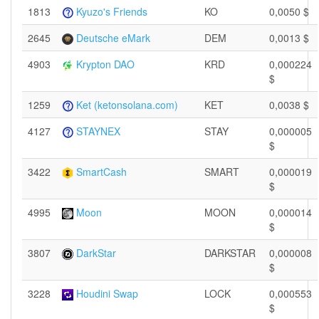
1813
Kyuzo's Friends
KO
0,0050 $
2645
Deutsche eMark
DEM
0,0013 $
4903
Krypton DAO
KRD
0,000224
$
1259
Ket (ketonsolana.com)
KET
0,0038 $
4127
STAYNEX
STAY
0,000005
$
3422
SmartCash
SMART
0,000019
$
4995
Moon
MOON
0,000014
$
3807
DarkStar
DARKSTAR
0,000008
$
3228
Houdini Swap
LOCK
0,000553
$