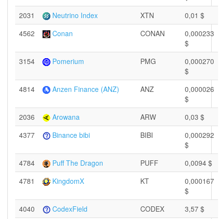
2031
Neutrino Index
XTN
0,01 $
4562
Conan
CONAN
0,000233
$
3154
Pomerium
PMG
0,000270
$
4814
Anzen Finance (ANZ)
ANZ
0,000026
$
2036
Arowana
ARW
0,03 $
4377
Binance bibi
BIBI
0,000292
$
4784
Puff The Dragon
PUFF
0,0094 $
4781
KingdomX
KT
0,000167
$
4040
CodexField
CODEX
3,57 $