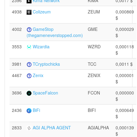
2396
Kima Network
KIMA
0,0017 $
4938
Colizeum
ZEUM
0,000869
$
4002
GameStop
GME
0,000029
$
(thegameneverstopped.com)
3553
Wizardia
WZRD
0,000118
$
3981
TCryptochicks
TCC
0,0011 $
4467
Zenix
ZENIX
0,000001
$
3696
SpaceFalcon
FCON
0,000000
$
2436
BiFi
BIFI
0,000649
$
2833
AGI ALPHA AGENT
AGIALPHA
0,000139
$