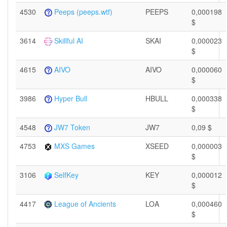
4530
Peeps (peeps.wtf)
PEEPS
0,000198
$
3614
Skillful AI
SKAI
0,000023
$
4615
AIVO
AIVO
0,000060
$
3986
Hyper Bull
HBULL
0,000338
$
4548
JW7 Token
JW7
0,09 $
4753
MXS Games
XSEED
0,000003
$
3106
SelfKey
KEY
0,000012
$
4417
League of Ancients
LOA
0,000460
$