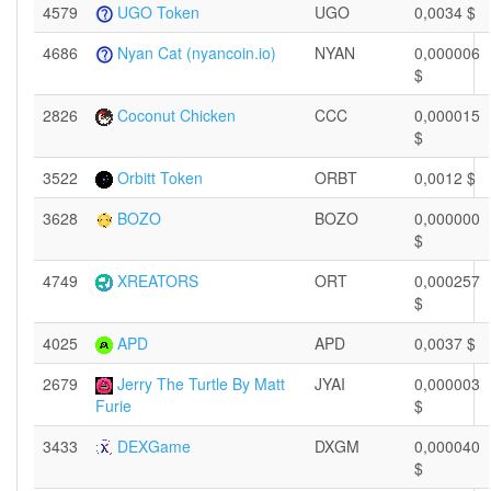
4579
UGO Token
UGO
0,0034 $
4686
Nyan Cat (nyancoin.io)
NYAN
0,000006
$
2826
Coconut Chicken
CCC
0,000015
$
3522
Orbitt Token
ORBT
0,0012 $
3628
BOZO
BOZO
0,000000
$
4749
XREATORS
ORT
0,000257
$
4025
APD
APD
0,0037 $
2679
Jerry The Turtle By Matt
JYAI
0,000003
$
Furie
3433
DEXGame
DXGM
0,000040
$