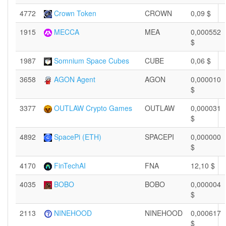
4772
Crown Token
CROWN
0,09 $
1915
MECCA
MEA
0,000552
$
1987
Somnium Space Cubes
CUBE
0,06 $
3658
AGON Agent
AGON
0,000010
$
3377
OUTLAW Crypto Games
OUTLAW
0,000031
$
4892
SpacePi (ETH)
SPACEPI
0,000000
$
4170
FinTechAI
FNA
12,10 $
4035
BOBO
BOBO
0,000004
$
2113
NINEHOOD
NINEHOOD
0,000617
$