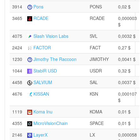
3914
Pons
PONS
0,02 $
3465
RCADE
RCADE
0,000003
$
4075
Slash Vision Labs
SVL
0,0032 $
2424
FACTOR
FACT
0,27 $
1230
Jimothy The Raccoon
JIMOTHY
0,0041 $
1044
StablR USD
USDR
0,32 $
4458
SALVIUM
SAL
0,0037 $
4676
KISSAN
KSN
0,000107
$
1119
Koma Inu
KOMA
0,01 $
4355
MicroVisionChain
SPACE
0,01 $
2146
LayerX
LX
0,000058