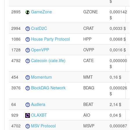
$
2895
GameZone
GZONE
0,000142
$
2994
CratD2C
CRAT
0,0033 $
1086
House Party Protocol
HPP
0,0068 $
1728
OpenVPP
OVPP
0,0016 $
4792
Catecoin (cate.life)
CATE
0,000000
$
454
Momentum
MMT
0,16 $
3976
BlockDAG Network
BDAG
0,000026
$
64
Audiera
BEAT
2,14 $
929
OLAXBT
AIO
0,04 $
4702
MSV Protocol
MSVP
0,000087