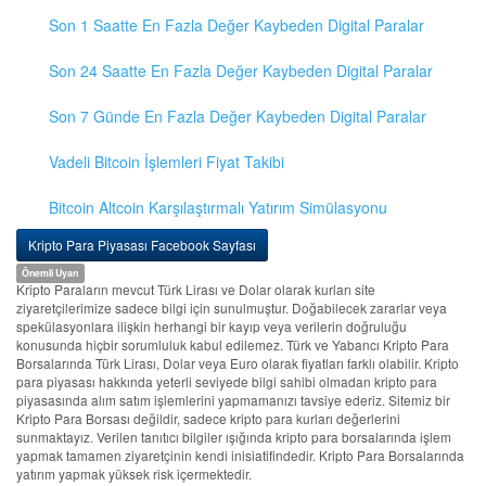
Son 1 Saatte En Fazla Değer Kaybeden Digital Paralar
Son 24 Saatte En Fazla Değer Kaybeden Digital Paralar
Son 7 Günde En Fazla Değer Kaybeden Digital Paralar
Vadeli Bitcoin İşlemleri Fiyat Takibi
Bitcoin Altcoin Karşılaştırmalı Yatırım Simülasyonu
Kripto Para Piyasası Facebook Sayfası
Önemli Uyarı
Kripto Paraların mevcut Türk Lirası ve Dolar olarak kurları site
ziyaretçilerimize sadece bilgi için sunulmuştur. Doğabilecek zararlar veya
spekülasyonlara ilişkin herhangi bir kayıp veya verilerin doğruluğu
konusunda hiçbir sorumluluk kabul edilemez. Türk ve Yabancı Kripto Para
Borsalarında Türk Lirası, Dolar veya Euro olarak fiyatları farklı olabilir. Kripto
para piyasası hakkında yeterli seviyede bilgi sahibi olmadan kripto para
piyasasında alım satım işlemlerini yapmamanızı tavsiye ederiz. Sitemiz bir
Kripto Para Borsası değildir, sadece kripto para kurları değerlerini
sunmaktayız. Verilen tanıtıcı bilgiler ışığında kripto para borsalarında işlem
yapmak tamamen ziyaretçinin kendi inisiatifindedir. Kripto Para Borsalarında
yatırım yapmak yüksek risk içermektedir.