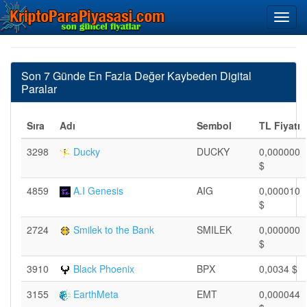
Son 7 Günde En Fazla Değer Kaybeden Digital
Paralar
Sıra
Adı
Sembol
TL Fiyatı
3298
Ducky
DUCKY
0,000000
$
4859
A.I Genesis
AIG
0,000010
$
2724
Smilek to the Bank
SMILEK
0,000000
$
3910
Black Phoenix
BPX
0,0034 $
3155
EarthMeta
EMT
0,000044