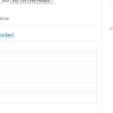
ADA
:53:02
IC
ileri