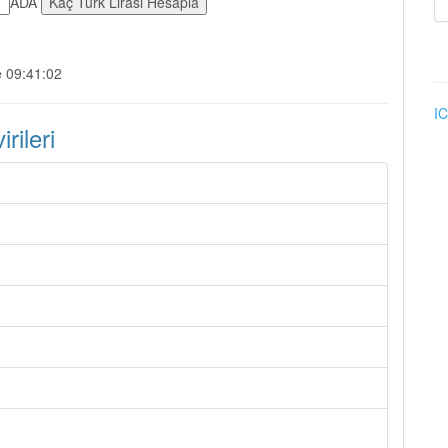
ADA
e 09:41:02
IC
ileri