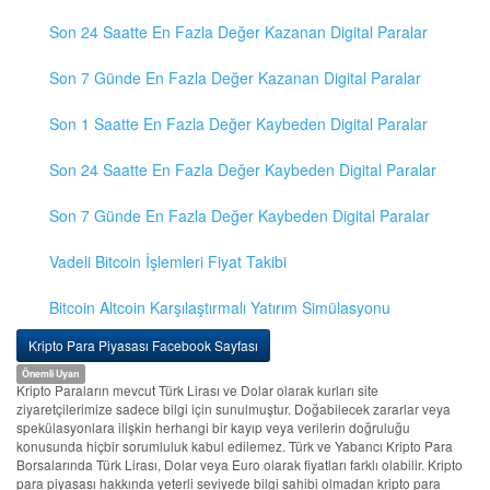
Son 24 Saatte En Fazla Değer Kazanan Digital Paralar
Son 7 Günde En Fazla Değer Kazanan Digital Paralar
Son 1 Saatte En Fazla Değer Kaybeden Digital Paralar
Son 24 Saatte En Fazla Değer Kaybeden Digital Paralar
Son 7 Günde En Fazla Değer Kaybeden Digital Paralar
Vadeli Bitcoin İşlemleri Fiyat Takibi
Bitcoin Altcoin Karşılaştırmalı Yatırım Simülasyonu
Kripto Para Piyasası Facebook Sayfası
Önemli Uyarı
Kripto Paraların mevcut Türk Lirası ve Dolar olarak kurları site
ziyaretçilerimize sadece bilgi için sunulmuştur. Doğabilecek zararlar veya
spekülasyonlara ilişkin herhangi bir kayıp veya verilerin doğruluğu
konusunda hiçbir sorumluluk kabul edilemez. Türk ve Yabancı Kripto Para
Borsalarında Türk Lirası, Dolar veya Euro olarak fiyatları farklı olabilir. Kripto
para piyasası hakkında yeterli seviyede bilgi sahibi olmadan kripto para