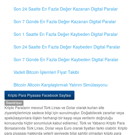
Son 24 Saatte En Fazla Değer Kazanan Digital Paralar
Son 7 Günde En Fazla Değer Kazanan Digital Paralar
Son 1 Saatte En Fazla Değer Kaybeden Digital Paralar
Son 24 Saatte En Fazla Değer Kaybeden Digital Paralar
Son 7 Günde En Fazla Değer Kaybeden Digital Paralar
Vadeli Bitcoin İşlemleri Fiyat Takibi
Bitcoin Altcoin Karşılaştırmalı Yatırım Simülasyonu
Kripto Para Piyasası Facebook Sayfası
Önemli Uyarı
Kripto Paraların mevcut Türk Lirası ve Dolar olarak kurları site
ziyaretçilerimize sadece bilgi için sunulmuştur. Doğabilecek zararlar veya
spekülasyonlara ilişkin herhangi bir kayıp veya verilerin doğruluğu
konusunda hiçbir sorumluluk kabul edilemez. Türk ve Yabancı Kripto Para
Borsalarında Türk Lirası, Dolar veya Euro olarak fiyatları farklı olabilir. Kripto
para piyasası hakkında yeterli seviyede bilgi sahibi olmadan kripto para