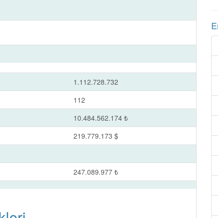
E
1.112.728.732
112
10.484.562.174 ₺
219.779.173 $
247.089.977 ₺
leri