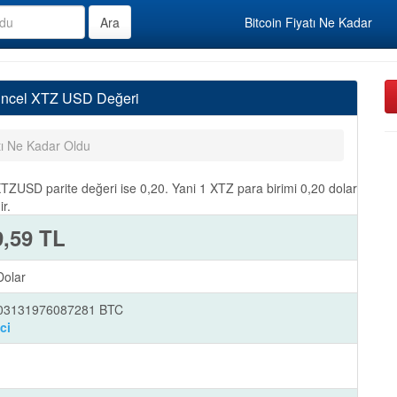
Bitcoin Fiyatı Ne Kadar
Güncel XTZ USD Değeri
tı Ne Kadar Oldu
XTZUSD parite değeri ise 0,20. Yani 1 XTZ para birimi 0,20 dolar
r.
9,59 TL
Dolar
003131976087281 BTC
ci