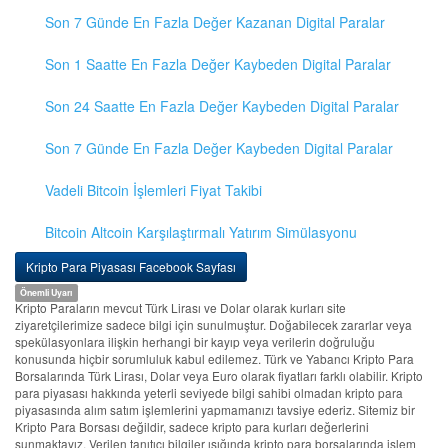
Son 7 Günde En Fazla Değer Kazanan Digital Paralar
Son 1 Saatte En Fazla Değer Kaybeden Digital Paralar
Son 24 Saatte En Fazla Değer Kaybeden Digital Paralar
Son 7 Günde En Fazla Değer Kaybeden Digital Paralar
Vadeli Bitcoin İşlemleri Fiyat Takibi
Bitcoin Altcoin Karşılaştırmalı Yatırım Simülasyonu
Kripto Para Piyasası Facebook Sayfası
Önemli Uyarı
Kripto Paraların mevcut Türk Lirası ve Dolar olarak kurları site
ziyaretçilerimize sadece bilgi için sunulmuştur. Doğabilecek zararlar veya
spekülasyonlara ilişkin herhangi bir kayıp veya verilerin doğruluğu
konusunda hiçbir sorumluluk kabul edilemez. Türk ve Yabancı Kripto Para
Borsalarında Türk Lirası, Dolar veya Euro olarak fiyatları farklı olabilir. Kripto
para piyasası hakkında yeterli seviyede bilgi sahibi olmadan kripto para
piyasasında alım satım işlemlerini yapmamanızı tavsiye ederiz. Sitemiz bir
Kripto Para Borsası değildir, sadece kripto para kurları değerlerini
sunmaktayız. Verilen tanıtıcı bilgiler ışığında kripto para borsalarında işlem