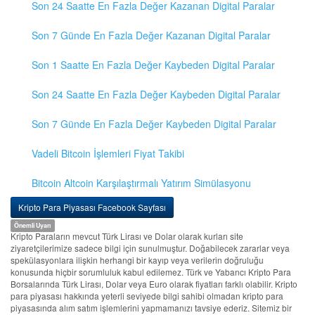
Son 24 Saatte En Fazla Değer Kazanan Digital Paralar
Son 7 Günde En Fazla Değer Kazanan Digital Paralar
Son 1 Saatte En Fazla Değer Kaybeden Digital Paralar
Son 24 Saatte En Fazla Değer Kaybeden Digital Paralar
Son 7 Günde En Fazla Değer Kaybeden Digital Paralar
Vadeli Bitcoin İşlemleri Fiyat Takibi
Bitcoin Altcoin Karşılaştırmalı Yatırım Simülasyonu
Kripto Para Piyasası Facebook Sayfası
Önemli Uyarı
Kripto Paraların mevcut Türk Lirası ve Dolar olarak kurları site
ziyaretçilerimize sadece bilgi için sunulmuştur. Doğabilecek zararlar veya
spekülasyonlara ilişkin herhangi bir kayıp veya verilerin doğruluğu
konusunda hiçbir sorumluluk kabul edilemez. Türk ve Yabancı Kripto Para
Borsalarında Türk Lirası, Dolar veya Euro olarak fiyatları farklı olabilir. Kripto
para piyasası hakkında yeterli seviyede bilgi sahibi olmadan kripto para
piyasasında alım satım işlemlerini yapmamanızı tavsiye ederiz. Sitemiz bir