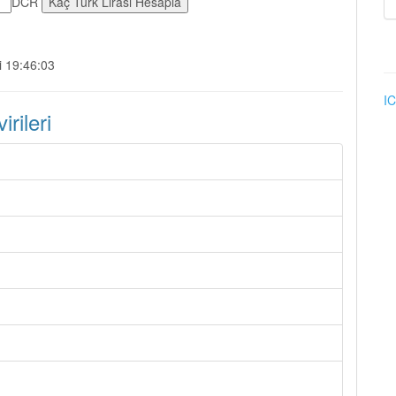
DCR
i 19:46:03
IC
rileri