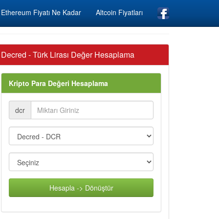
Ethereum Fiyatı Ne Kadar
Altcoin Fiyatları
Decred - Türk Lirası Değer Hesaplama
Kripto Para Değeri Hesaplama
dcr
Hesapla -> Dönüştür