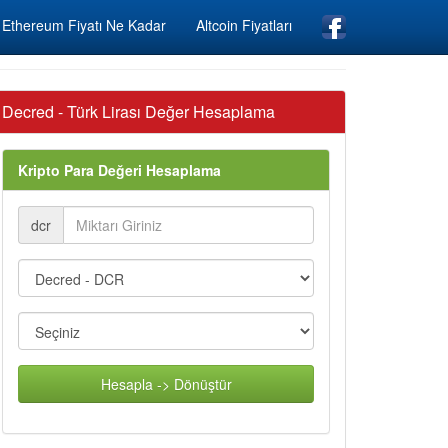
Ethereum Fiyatı Ne Kadar
Altcoin Fiyatları
Decred - Türk Lirası Değer Hesaplama
Kripto Para Değeri Hesaplama
dcr
Hesapla -> Dönüştür