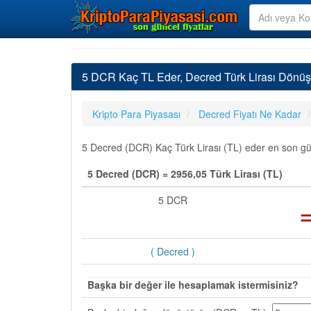
5 DCR Kaç TL Eder, Decred Türk Lirası Dönüş
Kripto Para Piyasası
Decred Fiyatı Ne Kadar
5 Decred (DCR) Kaç Türk Lirası (TL) eder en son günc
5 Decred (DCR) = 2956,05 Türk Lirası (TL)
5 DCR
( Decred )
Başka bir değer ile hesaplamak istermisiniz?