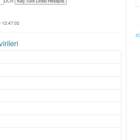
DCR
e 12:47:02
IC
rileri