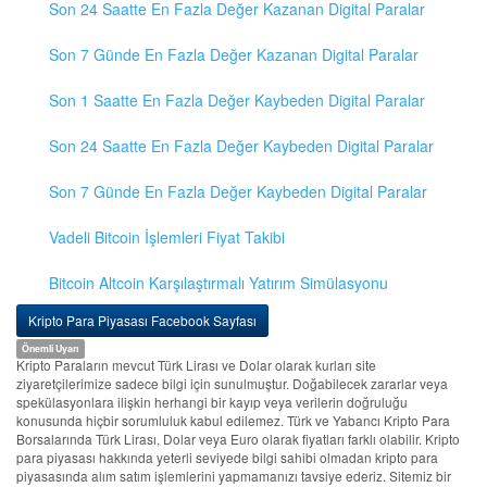
Son 24 Saatte En Fazla Değer Kazanan Digital Paralar
Son 7 Günde En Fazla Değer Kazanan Digital Paralar
Son 1 Saatte En Fazla Değer Kaybeden Digital Paralar
Son 24 Saatte En Fazla Değer Kaybeden Digital Paralar
Son 7 Günde En Fazla Değer Kaybeden Digital Paralar
Vadeli Bitcoin İşlemleri Fiyat Takibi
Bitcoin Altcoin Karşılaştırmalı Yatırım Simülasyonu
Kripto Para Piyasası Facebook Sayfası
Önemli Uyarı
Kripto Paraların mevcut Türk Lirası ve Dolar olarak kurları site
ziyaretçilerimize sadece bilgi için sunulmuştur. Doğabilecek zararlar veya
spekülasyonlara ilişkin herhangi bir kayıp veya verilerin doğruluğu
konusunda hiçbir sorumluluk kabul edilemez. Türk ve Yabancı Kripto Para
Borsalarında Türk Lirası, Dolar veya Euro olarak fiyatları farklı olabilir. Kripto
para piyasası hakkında yeterli seviyede bilgi sahibi olmadan kripto para
piyasasında alım satım işlemlerini yapmamanızı tavsiye ederiz. Sitemiz bir