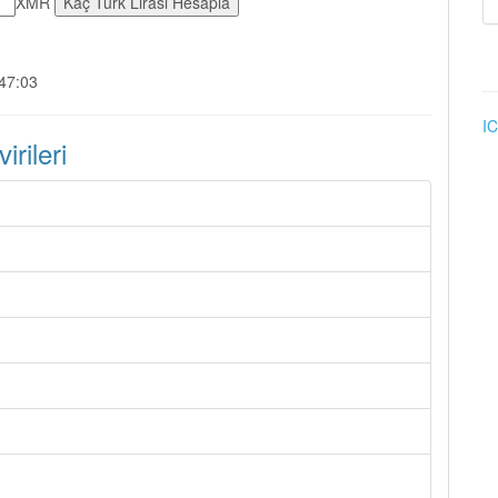
XMR
:47:03
IC
rileri