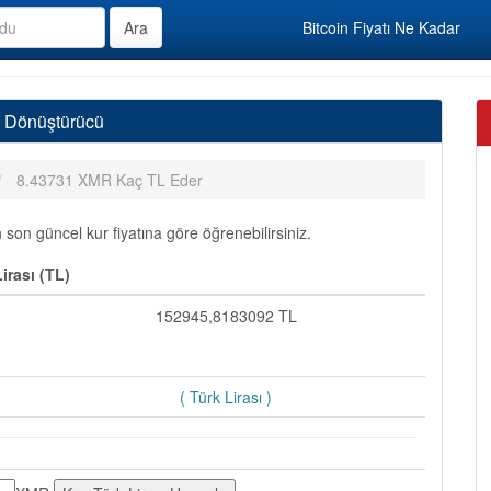
Bitcoin Fiyatı Ne Kadar
ı Dönüştürücü
8.43731 XMR Kaç TL Eder
on güncel kur fiyatına göre öğrenebilirsiniz.
rası (TL)
152945,8183092 TL
( Türk Lirası )