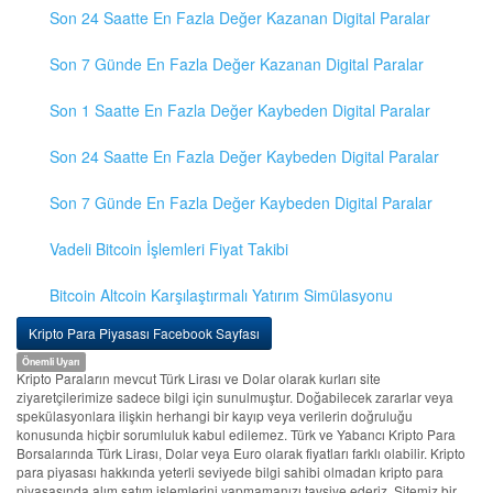
Son 24 Saatte En Fazla Değer Kazanan Digital Paralar
Son 7 Günde En Fazla Değer Kazanan Digital Paralar
Son 1 Saatte En Fazla Değer Kaybeden Digital Paralar
Son 24 Saatte En Fazla Değer Kaybeden Digital Paralar
Son 7 Günde En Fazla Değer Kaybeden Digital Paralar
Vadeli Bitcoin İşlemleri Fiyat Takibi
Bitcoin Altcoin Karşılaştırmalı Yatırım Simülasyonu
Kripto Para Piyasası Facebook Sayfası
Önemli Uyarı
Kripto Paraların mevcut Türk Lirası ve Dolar olarak kurları site
ziyaretçilerimize sadece bilgi için sunulmuştur. Doğabilecek zararlar veya
spekülasyonlara ilişkin herhangi bir kayıp veya verilerin doğruluğu
konusunda hiçbir sorumluluk kabul edilemez. Türk ve Yabancı Kripto Para
Borsalarında Türk Lirası, Dolar veya Euro olarak fiyatları farklı olabilir. Kripto
para piyasası hakkında yeterli seviyede bilgi sahibi olmadan kripto para
piyasasında alım satım işlemlerini yapmamanızı tavsiye ederiz. Sitemiz bir