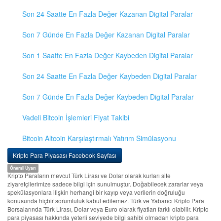
Son 24 Saatte En Fazla Değer Kazanan Digital Paralar
Son 7 Günde En Fazla Değer Kazanan Digital Paralar
Son 1 Saatte En Fazla Değer Kaybeden Digital Paralar
Son 24 Saatte En Fazla Değer Kaybeden Digital Paralar
Son 7 Günde En Fazla Değer Kaybeden Digital Paralar
Vadeli Bitcoin İşlemleri Fiyat Takibi
Bitcoin Altcoin Karşılaştırmalı Yatırım Simülasyonu
Kripto Para Piyasası Facebook Sayfası
Önemli Uyarı
Kripto Paraların mevcut Türk Lirası ve Dolar olarak kurları site
ziyaretçilerimize sadece bilgi için sunulmuştur. Doğabilecek zararlar veya
spekülasyonlara ilişkin herhangi bir kayıp veya verilerin doğruluğu
konusunda hiçbir sorumluluk kabul edilemez. Türk ve Yabancı Kripto Para
Borsalarında Türk Lirası, Dolar veya Euro olarak fiyatları farklı olabilir. Kripto
para piyasası hakkında yeterli seviyede bilgi sahibi olmadan kripto para