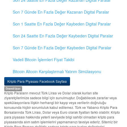
Son 24 Saatte En Fazla Değer Kazanan Digital Paralar
Son 7 Günde En Fazla Değer Kazanan Digital Paralar
Son 1 Saatte En Fazla Değer Kaybeden Digital Paralar
Son 24 Saatte En Fazla Değer Kaybeden Digital Paralar
Son 7 Günde En Fazla Değer Kaybeden Digital Paralar
Vadeli Bitcoin İşlemleri Fiyat Takibi
Bitcoin Altcoin Karşılaştırmalı Yatırım Simülasyonu
Kripto Para Piyasası Facebook Sayfası
Önemli Uyarı
Kripto Paraların mevcut Türk Lirası ve Dolar olarak kurları site
ziyaretçilerimize sadece bilgi için sunulmuştur. Doğabilecek zararlar veya
spekülasyonlara ilişkin herhangi bir kayıp veya verilerin doğruluğu
konusunda hiçbir sorumluluk kabul edilemez. Türk ve Yabancı Kripto Para
Borsalarında Türk Lirası, Dolar veya Euro olarak fiyatları farklı olabilir. Kripto
para piyasası hakkında yeterli seviyede bilgi sahibi olmadan kripto para
piyasasında alım satım işlemlerini yapmamanızı tavsiye ederiz. Sitemiz bir
Kripto Para Borsası değildir, sadece kripto para kurları değerlerini