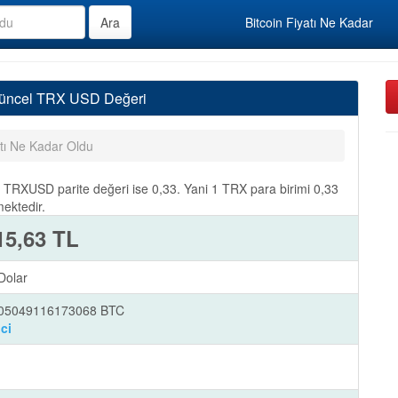
Bitcoin Fiyatı Ne Kadar
Güncel TRX USD Değeri
ı Ne Kadar Oldu
TRXUSD parite değeri ise 0,33. Yani 1 TRX para birimi 0,33
ektedir.
15,63 TL
Dolar
005049116173068 BTC
ci