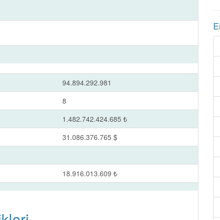
E
94.894.292.981
8
1.482.742.424.685 ₺
31.086.376.765 $
18.916.013.609 ₺
kleri