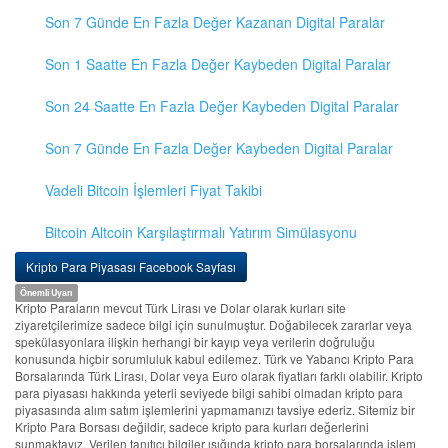
Son 7 Günde En Fazla Değer Kazanan Digital Paralar
Son 1 Saatte En Fazla Değer Kaybeden Digital Paralar
Son 24 Saatte En Fazla Değer Kaybeden Digital Paralar
Son 7 Günde En Fazla Değer Kaybeden Digital Paralar
Vadeli Bitcoin İşlemleri Fiyat Takibi
Bitcoin Altcoin Karşılaştırmalı Yatırım Simülasyonu
Kripto Para Piyasası Facebook Sayfası
Önemli Uyarı
Kripto Paraların mevcut Türk Lirası ve Dolar olarak kurları site
ziyaretçilerimize sadece bilgi için sunulmuştur. Doğabilecek zararlar veya
spekülasyonlara ilişkin herhangi bir kayıp veya verilerin doğruluğu
konusunda hiçbir sorumluluk kabul edilemez. Türk ve Yabancı Kripto Para
Borsalarında Türk Lirası, Dolar veya Euro olarak fiyatları farklı olabilir. Kripto
para piyasası hakkında yeterli seviyede bilgi sahibi olmadan kripto para
piyasasında alım satım işlemlerini yapmamanızı tavsiye ederiz. Sitemiz bir
Kripto Para Borsası değildir, sadece kripto para kurları değerlerini
sunmaktayız. Verilen tanıtıcı bilgiler ışığında kripto para borsalarında işlem