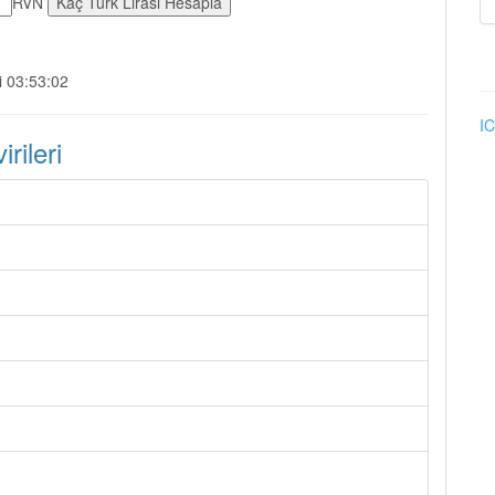
RVN
i 03:53:02
IC
ileri