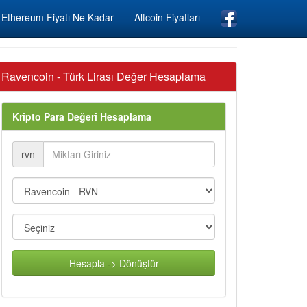
Ethereum Fiyatı Ne Kadar
Altcoin Fiyatları
Ravencoin - Türk Lirası Değer Hesaplama
Kripto Para Değeri Hesaplama
rvn
Hesapla -> Dönüştür