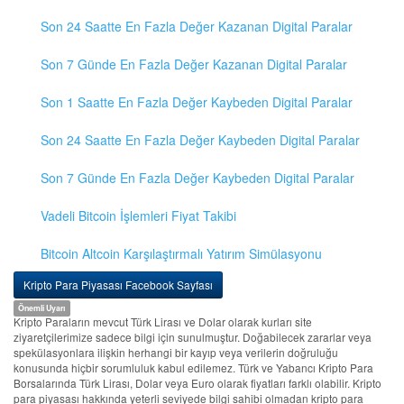
Son 24 Saatte En Fazla Değer Kazanan Digital Paralar
Son 7 Günde En Fazla Değer Kazanan Digital Paralar
Son 1 Saatte En Fazla Değer Kaybeden Digital Paralar
Son 24 Saatte En Fazla Değer Kaybeden Digital Paralar
Son 7 Günde En Fazla Değer Kaybeden Digital Paralar
Vadeli Bitcoin İşlemleri Fiyat Takibi
Bitcoin Altcoin Karşılaştırmalı Yatırım Simülasyonu
Kripto Para Piyasası Facebook Sayfası
Önemli Uyarı
Kripto Paraların mevcut Türk Lirası ve Dolar olarak kurları site
ziyaretçilerimize sadece bilgi için sunulmuştur. Doğabilecek zararlar veya
spekülasyonlara ilişkin herhangi bir kayıp veya verilerin doğruluğu
konusunda hiçbir sorumluluk kabul edilemez. Türk ve Yabancı Kripto Para
Borsalarında Türk Lirası, Dolar veya Euro olarak fiyatları farklı olabilir. Kripto
para piyasası hakkında yeterli seviyede bilgi sahibi olmadan kripto para