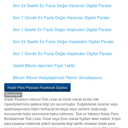
Son 24 Saatte En Fazla Değer Kazanan Digital Paralar
Son 7 Günde En Fazla Değer Kazanan Digital Paralar
Son 1 Saatte En Fazla Değer Kaybeden Digital Paralar
Son 24 Saatte En Fazla Değer Kaybeden Digital Paralar
Son 7 Günde En Fazla Değer Kaybeden Digital Paralar
Vadeli Bitcoin İşlemleri Fiyat Takibi
Bitcoin Altcoin Karşılaştırmalı Yatırım Simülasyonu
Kripto Para Piyasası Facebook Sayfası
Önemli Uyarı
Kripto Paraların mevcut Türk Lirası ve Dolar olarak kurları site
ziyaretçilerimize sadece bilgi için sunulmuştur. Doğabilecek zararlar veya
spekülasyonlara ilişkin herhangi bir kayıp veya verilerin doğruluğu
konusunda hiçbir sorumluluk kabul edilemez. Türk ve Yabancı Kripto Para
Borsalarında Türk Lirası, Dolar veya Euro olarak fiyatları farklı olabilir. Kripto
para piyasası hakkında yeterli seviyede bilgi sahibi olmadan kripto para