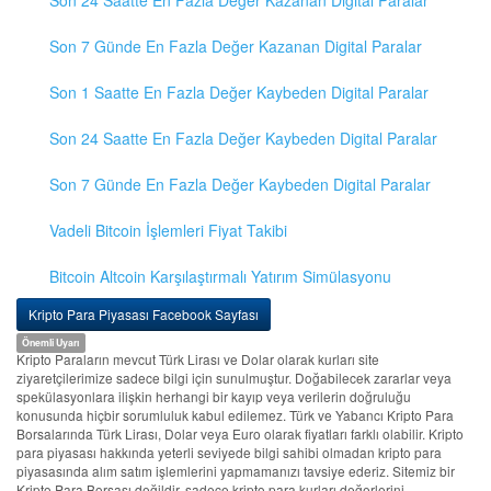
Son 24 Saatte En Fazla Değer Kazanan Digital Paralar
Son 7 Günde En Fazla Değer Kazanan Digital Paralar
Son 1 Saatte En Fazla Değer Kaybeden Digital Paralar
Son 24 Saatte En Fazla Değer Kaybeden Digital Paralar
Son 7 Günde En Fazla Değer Kaybeden Digital Paralar
Vadeli Bitcoin İşlemleri Fiyat Takibi
Bitcoin Altcoin Karşılaştırmalı Yatırım Simülasyonu
Kripto Para Piyasası Facebook Sayfası
Önemli Uyarı
Kripto Paraların mevcut Türk Lirası ve Dolar olarak kurları site
ziyaretçilerimize sadece bilgi için sunulmuştur. Doğabilecek zararlar veya
spekülasyonlara ilişkin herhangi bir kayıp veya verilerin doğruluğu
konusunda hiçbir sorumluluk kabul edilemez. Türk ve Yabancı Kripto Para
Borsalarında Türk Lirası, Dolar veya Euro olarak fiyatları farklı olabilir. Kripto
para piyasası hakkında yeterli seviyede bilgi sahibi olmadan kripto para
piyasasında alım satım işlemlerini yapmamanızı tavsiye ederiz. Sitemiz bir
Kripto Para Borsası değildir, sadece kripto para kurları değerlerini