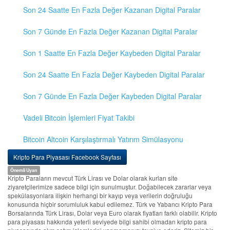
Son 24 Saatte En Fazla Değer Kazanan Digital Paralar
Son 7 Günde En Fazla Değer Kazanan Digital Paralar
Son 1 Saatte En Fazla Değer Kaybeden Digital Paralar
Son 24 Saatte En Fazla Değer Kaybeden Digital Paralar
Son 7 Günde En Fazla Değer Kaybeden Digital Paralar
Vadeli Bitcoin İşlemleri Fiyat Takibi
Bitcoin Altcoin Karşılaştırmalı Yatırım Simülasyonu
Kripto Para Piyasası Facebook Sayfası
Önemli Uyarı
Kripto Paraların mevcut Türk Lirası ve Dolar olarak kurları site
ziyaretçilerimize sadece bilgi için sunulmuştur. Doğabilecek zararlar veya
spekülasyonlara ilişkin herhangi bir kayıp veya verilerin doğruluğu
konusunda hiçbir sorumluluk kabul edilemez. Türk ve Yabancı Kripto Para
Borsalarında Türk Lirası, Dolar veya Euro olarak fiyatları farklı olabilir. Kripto
para piyasası hakkında yeterli seviyede bilgi sahibi olmadan kripto para