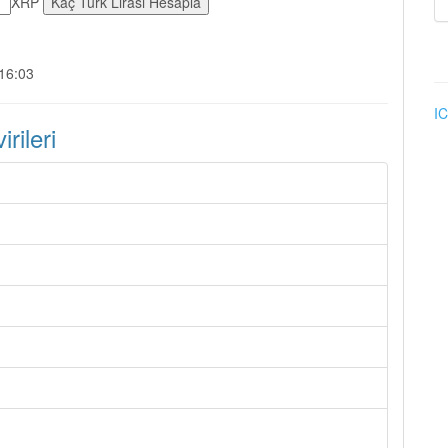
XRP
:16:03
IC
ileri