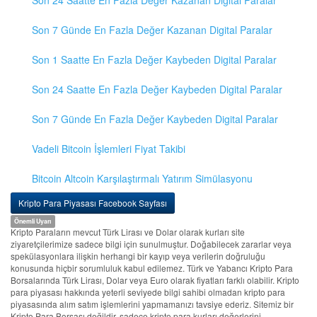
Son 24 Saatte En Fazla Değer Kazanan Digital Paralar
Son 7 Günde En Fazla Değer Kazanan Digital Paralar
Son 1 Saatte En Fazla Değer Kaybeden Digital Paralar
Son 24 Saatte En Fazla Değer Kaybeden Digital Paralar
Son 7 Günde En Fazla Değer Kaybeden Digital Paralar
Vadeli Bitcoin İşlemleri Fiyat Takibi
Bitcoin Altcoin Karşılaştırmalı Yatırım Simülasyonu
Kripto Para Piyasası Facebook Sayfası
Önemli Uyarı
Kripto Paraların mevcut Türk Lirası ve Dolar olarak kurları site
ziyaretçilerimize sadece bilgi için sunulmuştur. Doğabilecek zararlar veya
spekülasyonlara ilişkin herhangi bir kayıp veya verilerin doğruluğu
konusunda hiçbir sorumluluk kabul edilemez. Türk ve Yabancı Kripto Para
Borsalarında Türk Lirası, Dolar veya Euro olarak fiyatları farklı olabilir. Kripto
para piyasası hakkında yeterli seviyede bilgi sahibi olmadan kripto para
piyasasında alım satım işlemlerini yapmamanızı tavsiye ederiz. Sitemiz bir
Kripto Para Borsası değildir, sadece kripto para kurları değerlerini