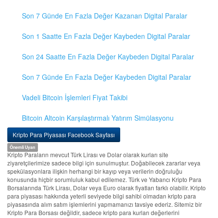
Son 7 Günde En Fazla Değer Kazanan Digital Paralar
Son 1 Saatte En Fazla Değer Kaybeden Digital Paralar
Son 24 Saatte En Fazla Değer Kaybeden Digital Paralar
Son 7 Günde En Fazla Değer Kaybeden Digital Paralar
Vadeli Bitcoin İşlemleri Fiyat Takibi
Bitcoin Altcoin Karşılaştırmalı Yatırım Simülasyonu
Kripto Para Piyasası Facebook Sayfası
Önemli Uyarı
Kripto Paraların mevcut Türk Lirası ve Dolar olarak kurları site
ziyaretçilerimize sadece bilgi için sunulmuştur. Doğabilecek zararlar veya
spekülasyonlara ilişkin herhangi bir kayıp veya verilerin doğruluğu
konusunda hiçbir sorumluluk kabul edilemez. Türk ve Yabancı Kripto Para
Borsalarında Türk Lirası, Dolar veya Euro olarak fiyatları farklı olabilir. Kripto
para piyasası hakkında yeterli seviyede bilgi sahibi olmadan kripto para
piyasasında alım satım işlemlerini yapmamanızı tavsiye ederiz. Sitemiz bir
Kripto Para Borsası değildir, sadece kripto para kurları değerlerini