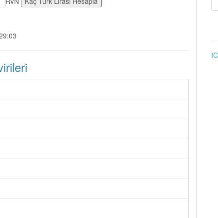
RVN
:29:03
IC
ileri