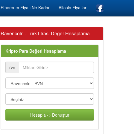
Ethereum Fiyatı Ne Kadar
Altcoin Fiyatları
Ravencoin - Türk Lirası Değer Hesaplama
Kripto Para Değeri Hesaplama
rvn
Hesapla -> Dönüştür