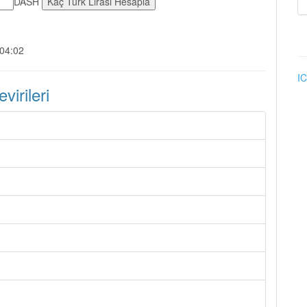
DASH
:04:02
IC
irileri