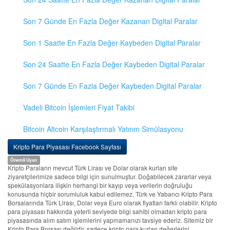
Son 7 Günde En Fazla Değer Kazanan Digital Paralar
Son 1 Saatte En Fazla Değer Kaybeden Digital Paralar
Son 24 Saatte En Fazla Değer Kaybeden Digital Paralar
Son 7 Günde En Fazla Değer Kaybeden Digital Paralar
Vadeli Bitcoin İşlemleri Fiyat Takibi
Bitcoin Altcoin Karşılaştırmalı Yatırım Simülasyonu
Kripto Para Piyasası Facebook Sayfası
Önemli Uyarı
Kripto Paraların mevcut Türk Lirası ve Dolar olarak kurları site
ziyaretçilerimize sadece bilgi için sunulmuştur. Doğabilecek zararlar veya
spekülasyonlara ilişkin herhangi bir kayıp veya verilerin doğruluğu
konusunda hiçbir sorumluluk kabul edilemez. Türk ve Yabancı Kripto Para
Borsalarında Türk Lirası, Dolar veya Euro olarak fiyatları farklı olabilir. Kripto
para piyasası hakkında yeterli seviyede bilgi sahibi olmadan kripto para
piyasasında alım satım işlemlerini yapmamanızı tavsiye ederiz. Sitemiz bir
Kripto Para Borsası değildir, sadece kripto para kurları değerlerini