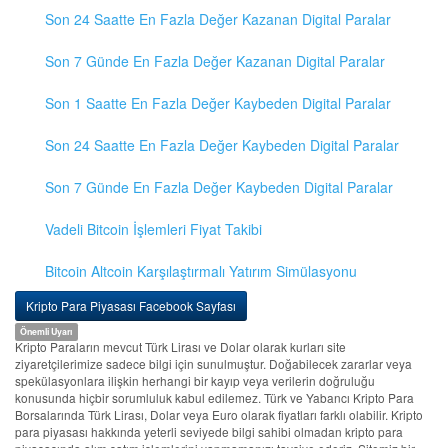
Son 24 Saatte En Fazla Değer Kazanan Digital Paralar
Son 7 Günde En Fazla Değer Kazanan Digital Paralar
Son 1 Saatte En Fazla Değer Kaybeden Digital Paralar
Son 24 Saatte En Fazla Değer Kaybeden Digital Paralar
Son 7 Günde En Fazla Değer Kaybeden Digital Paralar
Vadeli Bitcoin İşlemleri Fiyat Takibi
Bitcoin Altcoin Karşılaştırmalı Yatırım Simülasyonu
Kripto Para Piyasası Facebook Sayfası
Önemli Uyarı
Kripto Paraların mevcut Türk Lirası ve Dolar olarak kurları site
ziyaretçilerimize sadece bilgi için sunulmuştur. Doğabilecek zararlar veya
spekülasyonlara ilişkin herhangi bir kayıp veya verilerin doğruluğu
konusunda hiçbir sorumluluk kabul edilemez. Türk ve Yabancı Kripto Para
Borsalarında Türk Lirası, Dolar veya Euro olarak fiyatları farklı olabilir. Kripto
para piyasası hakkında yeterli seviyede bilgi sahibi olmadan kripto para