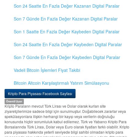
Son 24 Saatte En Fazla Değer Kazanan Digital Paralar
Son 7 Günde En Fazla Değer Kazanan Digital Paralar
Son 1 Saatte En Fazla Değer Kaybeden Digital Paralar
Son 24 Saatte En Fazla Değer Kaybeden Digital Paralar
Son 7 Günde En Fazla Değer Kaybeden Digital Paralar
Vadeli Bitcoin İşlemleri Fiyat Takibi
Bitcoin Altcoin Karşılaştırmalı Yatırım Simülasyonu
Kripto Para Piyasası Facebook Sayfası
Önemli Uyarı
Kripto Paraların mevcut Türk Lirası ve Dolar olarak kurları site
ziyaretçilerimize sadece bilgi için sunulmuştur. Doğabilecek zararlar veya
spekülasyonlara ilişkin herhangi bir kayıp veya verilerin doğruluğu
konusunda hiçbir sorumluluk kabul edilemez. Türk ve Yabancı Kripto Para
Borsalarında Türk Lirası, Dolar veya Euro olarak fiyatları farklı olabilir. Kripto
para piyasası hakkında yeterli seviyede bilgi sahibi olmadan kripto para