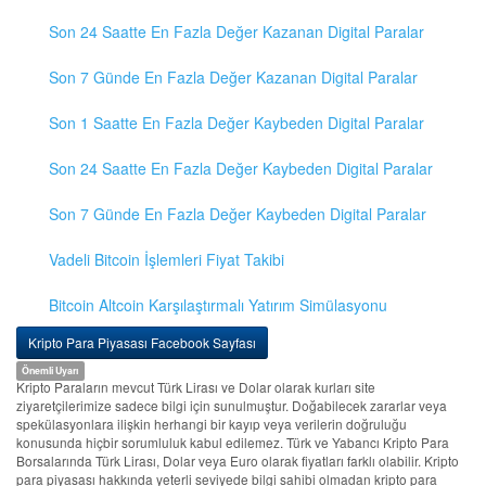
Son 24 Saatte En Fazla Değer Kazanan Digital Paralar
Son 7 Günde En Fazla Değer Kazanan Digital Paralar
Son 1 Saatte En Fazla Değer Kaybeden Digital Paralar
Son 24 Saatte En Fazla Değer Kaybeden Digital Paralar
Son 7 Günde En Fazla Değer Kaybeden Digital Paralar
Vadeli Bitcoin İşlemleri Fiyat Takibi
Bitcoin Altcoin Karşılaştırmalı Yatırım Simülasyonu
Kripto Para Piyasası Facebook Sayfası
Önemli Uyarı
Kripto Paraların mevcut Türk Lirası ve Dolar olarak kurları site
ziyaretçilerimize sadece bilgi için sunulmuştur. Doğabilecek zararlar veya
spekülasyonlara ilişkin herhangi bir kayıp veya verilerin doğruluğu
konusunda hiçbir sorumluluk kabul edilemez. Türk ve Yabancı Kripto Para
Borsalarında Türk Lirası, Dolar veya Euro olarak fiyatları farklı olabilir. Kripto
para piyasası hakkında yeterli seviyede bilgi sahibi olmadan kripto para