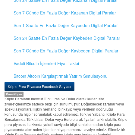
Son 24 Saatte En Fazla Değer Kazanan Digital Paralar
Son 7 Günde En Fazla Değer Kazanan Digital Paralar
Son 1 Saatte En Fazla Değer Kaybeden Digital Paralar
Son 24 Saatte En Fazla Değer Kaybeden Digital Paralar
Son 7 Günde En Fazla Değer Kaybeden Digital Paralar
Vadeli Bitcoin İşlemleri Fiyat Takibi
Bitcoin Altcoin Karşılaştırmalı Yatırım Simülasyonu
Kripto Para Piyasası Facebook Sayfası
Önemli Uyarı
Kripto Paraların mevcut Türk Lirası ve Dolar olarak kurları site
ziyaretçilerimize sadece bilgi için sunulmuştur. Doğabilecek zararlar veya
spekülasyonlara ilişkin herhangi bir kayıp veya verilerin doğruluğu
konusunda hiçbir sorumluluk kabul edilemez. Türk ve Yabancı Kripto Para
Borsalarında Türk Lirası, Dolar veya Euro olarak fiyatları farklı olabilir. Kripto
para piyasası hakkında yeterli seviyede bilgi sahibi olmadan kripto para
piyasasında alım satım işlemlerini yapmamanızı tavsiye ederiz. Sitemiz bir
Kripto Para Borsası değildir, sadece kripto para kurları değerlerini