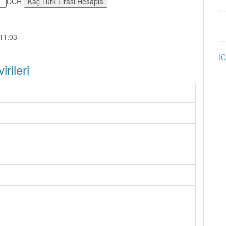
DCR
:11:03
IC
rileri