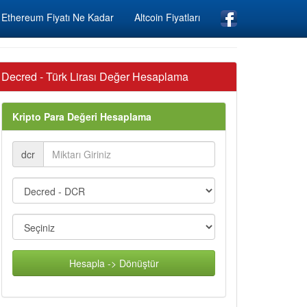
Ethereum Fiyatı Ne Kadar
Altcoin Fiyatları
Decred - Türk Lirası Değer Hesaplama
Kripto Para Değeri Hesaplama
dcr
Hesapla -> Dönüştür