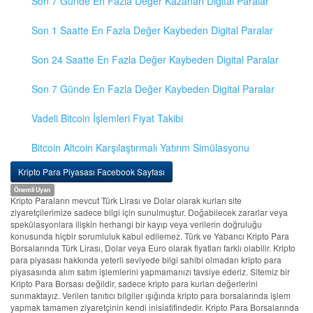
Son 7 Günde En Fazla Değer Kazanan Digital Paralar
Son 1 Saatte En Fazla Değer Kaybeden Digital Paralar
Son 24 Saatte En Fazla Değer Kaybeden Digital Paralar
Son 7 Günde En Fazla Değer Kaybeden Digital Paralar
Vadeli Bitcoin İşlemleri Fiyat Takibi
Bitcoin Altcoin Karşılaştırmalı Yatırım Simülasyonu
Kripto Para Piyasası Facebook Sayfası
Önemli Uyarı
Kripto Paraların mevcut Türk Lirası ve Dolar olarak kurları site
ziyaretçilerimize sadece bilgi için sunulmuştur. Doğabilecek zararlar veya
spekülasyonlara ilişkin herhangi bir kayıp veya verilerin doğruluğu
konusunda hiçbir sorumluluk kabul edilemez. Türk ve Yabancı Kripto Para
Borsalarında Türk Lirası, Dolar veya Euro olarak fiyatları farklı olabilir. Kripto
para piyasası hakkında yeterli seviyede bilgi sahibi olmadan kripto para
piyasasında alım satım işlemlerini yapmamanızı tavsiye ederiz. Sitemiz bir
Kripto Para Borsası değildir, sadece kripto para kurları değerlerini
sunmaktayız. Verilen tanıtıcı bilgiler ışığında kripto para borsalarında işlem
yapmak tamamen ziyaretçinin kendi inisiatifindedir. Kripto Para Borsalarında