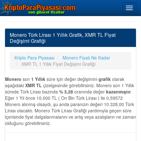
Monero Türk Lirası 1 Yıllık Grafik, XMR TL Fiyat
Değişimi Grafiği
Kripto Para Piyasası
Monero Fiyatı Ne Kadar
XMR TL 1 Yıllık Fiyat Değişimi Grafiği
Monero
son
1 Yıllık
süre için değer değişimini
grafik
olarak
aşağıdaki
XMR TL
çizelgesinde görebilirsiniz. Monero son 1 Yıllık
sürede Türk Lirası bazında
% 3,28
oranında değer
kazanmıştır
.
Eğer 1 Yıl önce 10.000 TL ( On Bin Türk Lirası ) ile 0,59572
Monero alınmış olsaydı, şu anda paranızın değeri 10.328,00 Türk
Lirası olacaktı. Monero Türk Lirası Grafiği yardımıyla geçen süre
içerisinde fiyat dalgalanmalarını ve artış veya azalışların ne zaman
olduğunu görebilirsiniz.