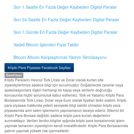
Son 1 Saatte En Fazla Değer Kaybeden Digital Paralar
Son 24 Saatte En Fazla Değer Kaybeden Digital Paralar
Son 7 Günde En Fazla Değer Kaybeden Digital Paralar
Vadeli Bitcoin İşlemleri Fiyat Takibi
Bitcoin Altcoin Karşılaştırmalı Yatırım Simülasyonu
Kripto Para Piyasası Facebook Sayfası
Önemli Uyarı
Kripto Paraların mevcut Türk Lirası ve Dolar olarak kurları site
ziyaretçilerimize sadece bilgi için sunulmuştur. Doğabilecek zararlar veya
spekülasyonlara ilişkin herhangi bir kayıp veya verilerin doğruluğu
konusunda hiçbir sorumluluk kabul edilemez. Türk ve Yabancı Kripto Para
Borsalarında Türk Lirası, Dolar veya Euro olarak fiyatları farklı olabilir. Kripto
para piyasası hakkında yeterli seviyede bilgi sahibi olmadan kripto para
piyasasında alım satım işlemlerini yapmamanızı tavsiye ederiz. Sitemiz bir
Kripto Para Borsası değildir, sadece kripto para kurları değerlerini
sunmaktayız. Verilen tanıtıcı bilgiler ışığında kripto para borsalarında işlem
yapmak tamamen ziyaretçinin kendi inisiatifindedir. Kripto Para Borsalarında
yatırım yapmak yüksek risk içermektedir.