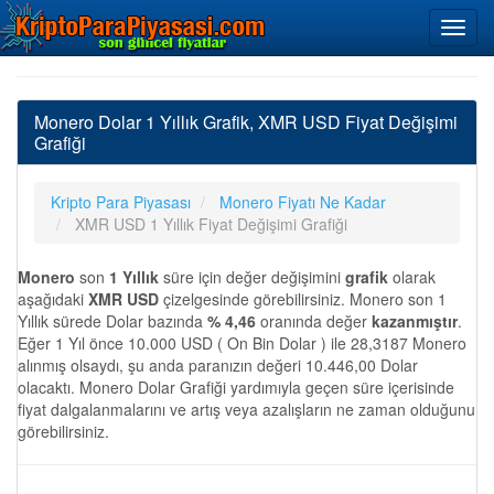
Monero Dolar 1 Yıllık Grafik, XMR USD Fiyat Değişimi
Grafiği
Kripto Para Piyasası
Monero Fiyatı Ne Kadar
XMR USD 1 Yıllık Fiyat Değişimi Grafiği
Monero
son
1 Yıllık
süre için değer değişimini
grafik
olarak
aşağıdaki
XMR USD
çizelgesinde görebilirsiniz. Monero son 1
Yıllık sürede Dolar bazında
% 4,46
oranında değer
kazanmıştır
.
Eğer 1 Yıl önce 10.000 USD ( On Bin Dolar ) ile 28,3187 Monero
alınmış olsaydı, şu anda paranızın değeri 10.446,00 Dolar
olacaktı. Monero Dolar Grafiği yardımıyla geçen süre içerisinde
fiyat dalgalanmalarını ve artış veya azalışların ne zaman olduğunu
görebilirsiniz.