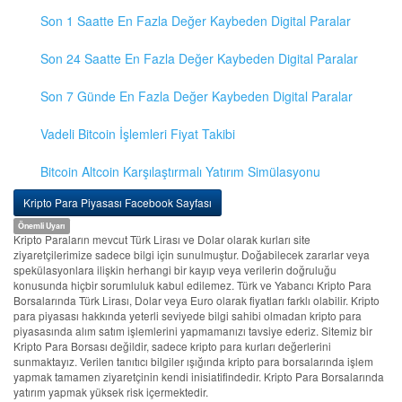
Son 1 Saatte En Fazla Değer Kaybeden Digital Paralar
Son 24 Saatte En Fazla Değer Kaybeden Digital Paralar
Son 7 Günde En Fazla Değer Kaybeden Digital Paralar
Vadeli Bitcoin İşlemleri Fiyat Takibi
Bitcoin Altcoin Karşılaştırmalı Yatırım Simülasyonu
Kripto Para Piyasası Facebook Sayfası
Önemli Uyarı
Kripto Paraların mevcut Türk Lirası ve Dolar olarak kurları site
ziyaretçilerimize sadece bilgi için sunulmuştur. Doğabilecek zararlar veya
spekülasyonlara ilişkin herhangi bir kayıp veya verilerin doğruluğu
konusunda hiçbir sorumluluk kabul edilemez. Türk ve Yabancı Kripto Para
Borsalarında Türk Lirası, Dolar veya Euro olarak fiyatları farklı olabilir. Kripto
para piyasası hakkında yeterli seviyede bilgi sahibi olmadan kripto para
piyasasında alım satım işlemlerini yapmamanızı tavsiye ederiz. Sitemiz bir
Kripto Para Borsası değildir, sadece kripto para kurları değerlerini
sunmaktayız. Verilen tanıtıcı bilgiler ışığında kripto para borsalarında işlem
yapmak tamamen ziyaretçinin kendi inisiatifindedir. Kripto Para Borsalarında
yatırım yapmak yüksek risk içermektedir.