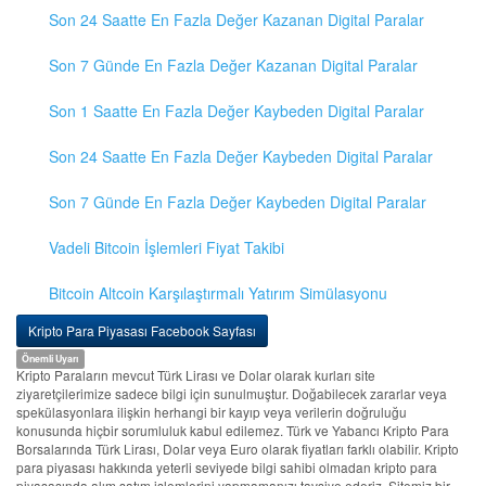
Son 24 Saatte En Fazla Değer Kazanan Digital Paralar
Son 7 Günde En Fazla Değer Kazanan Digital Paralar
Son 1 Saatte En Fazla Değer Kaybeden Digital Paralar
Son 24 Saatte En Fazla Değer Kaybeden Digital Paralar
Son 7 Günde En Fazla Değer Kaybeden Digital Paralar
Vadeli Bitcoin İşlemleri Fiyat Takibi
Bitcoin Altcoin Karşılaştırmalı Yatırım Simülasyonu
Kripto Para Piyasası Facebook Sayfası
Önemli Uyarı
Kripto Paraların mevcut Türk Lirası ve Dolar olarak kurları site
ziyaretçilerimize sadece bilgi için sunulmuştur. Doğabilecek zararlar veya
spekülasyonlara ilişkin herhangi bir kayıp veya verilerin doğruluğu
konusunda hiçbir sorumluluk kabul edilemez. Türk ve Yabancı Kripto Para
Borsalarında Türk Lirası, Dolar veya Euro olarak fiyatları farklı olabilir. Kripto
para piyasası hakkında yeterli seviyede bilgi sahibi olmadan kripto para
piyasasında alım satım işlemlerini yapmamanızı tavsiye ederiz. Sitemiz bir