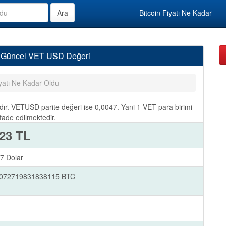
Bitcoin Fiyatı Ne Kadar
, Güncel VET USD Değeri
yatı Ne Kadar Oldu
ır. VETUSD parite değeri ise 0,0047. Yani 1 VET para birimi
fade edilmektedir.
,23 TL
7 Dolar
0072719831838115 BTC