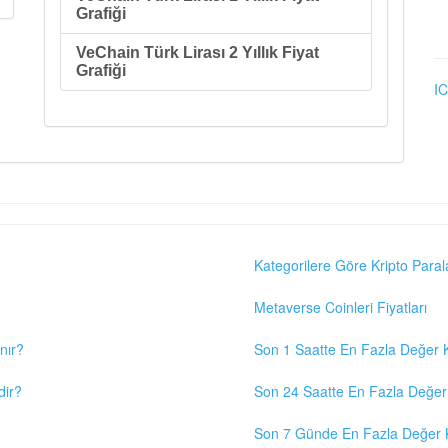
Grafiği
VeChain Türk Lirası 2 Yıllık Fiyat
Grafiği
IC
Kategorilere Göre Kripto Paral
Metaverse Coinleri Fiyatları
nır?
Son 1 Saatte En Fazla Değer K
dir?
Son 24 Saatte En Fazla Değer 
Son 7 Günde En Fazla Değer K