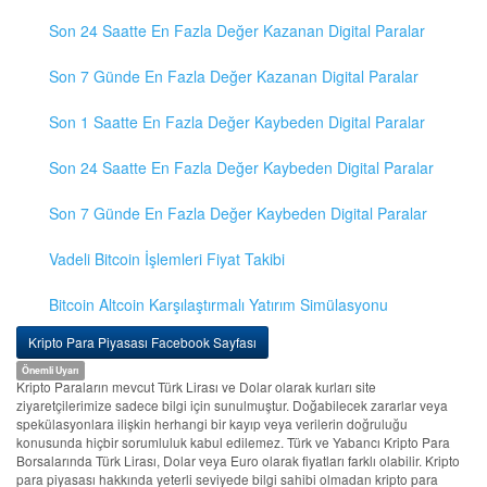
Son 24 Saatte En Fazla Değer Kazanan Digital Paralar
Son 7 Günde En Fazla Değer Kazanan Digital Paralar
Son 1 Saatte En Fazla Değer Kaybeden Digital Paralar
Son 24 Saatte En Fazla Değer Kaybeden Digital Paralar
Son 7 Günde En Fazla Değer Kaybeden Digital Paralar
Vadeli Bitcoin İşlemleri Fiyat Takibi
Bitcoin Altcoin Karşılaştırmalı Yatırım Simülasyonu
Kripto Para Piyasası Facebook Sayfası
Önemli Uyarı
Kripto Paraların mevcut Türk Lirası ve Dolar olarak kurları site
ziyaretçilerimize sadece bilgi için sunulmuştur. Doğabilecek zararlar veya
spekülasyonlara ilişkin herhangi bir kayıp veya verilerin doğruluğu
konusunda hiçbir sorumluluk kabul edilemez. Türk ve Yabancı Kripto Para
Borsalarında Türk Lirası, Dolar veya Euro olarak fiyatları farklı olabilir. Kripto
para piyasası hakkında yeterli seviyede bilgi sahibi olmadan kripto para