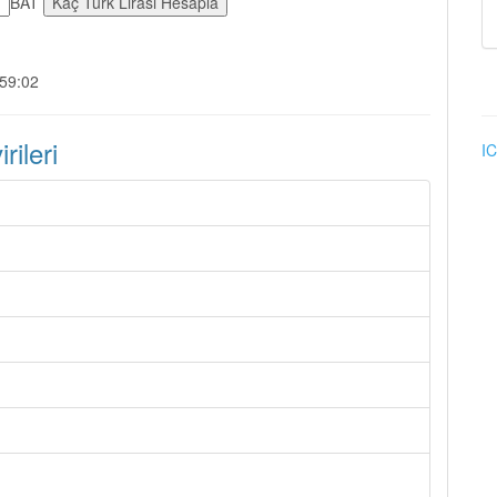
BAT
:59:02
ileri
IC