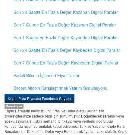
Son 24 Saatte En Fazla Değer Kazanan Digital Paralar
Son 7 Günde En Fazla Değer Kazanan Digital Paralar
Son 1 Saatte En Fazla Değer Kaybeden Digital Paralar
Son 24 Saatte En Fazla Değer Kaybeden Digital Paralar
Son 7 Günde En Fazla Değer Kaybeden Digital Paralar
Vadeli Bitcoin İşlemleri Fiyat Takibi
Bitcoin Altcoin Karşılaştırmalı Yatırım Simülasyonu
Kripto Para Piyasası Facebook Sayfası
Önemli Uyarı
Kripto Paraların mevcut Türk Lirası ve Dolar olarak kurları site
ziyaretçilerimize sadece bilgi için sunulmuştur. Doğabilecek zararlar veya
spekülasyonlara ilişkin herhangi bir kayıp veya verilerin doğruluğu
konusunda hiçbir sorumluluk kabul edilemez. Türk ve Yabancı Kripto Para
Borsalarında Türk Lirası, Dolar veya Euro olarak fiyatları farklı olabilir. Kripto