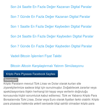
Son 24 Saatte En Fazla Değer Kazanan Digital Paralar
Son 7 Günde En Fazla Değer Kazanan Digital Paralar
Son 1 Saatte En Fazla Değer Kaybeden Digital Paralar
Son 24 Saatte En Fazla Değer Kaybeden Digital Paralar
Son 7 Günde En Fazla Değer Kaybeden Digital Paralar
Vadeli Bitcoin İşlemleri Fiyat Takibi
Bitcoin Altcoin Karşılaştırmalı Yatırım Simülasyonu
Kripto Para Piyasası Facebook Sayfası
Önemli Uyarı
Kripto Paraların mevcut Türk Lirası ve Dolar olarak kurları site
ziyaretçilerimize sadece bilgi için sunulmuştur. Doğabilecek zararlar veya
spekülasyonlara ilişkin herhangi bir kayıp veya verilerin doğruluğu
konusunda hiçbir sorumluluk kabul edilemez. Türk ve Yabancı Kripto Para
Borsalarında Türk Lirası, Dolar veya Euro olarak fiyatları farklı olabilir. Kripto
para piyasası hakkında yeterli seviyede bilgi sahibi olmadan kripto para