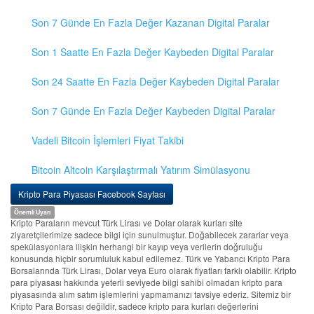
Son 7 Günde En Fazla Değer Kazanan Digital Paralar
Son 1 Saatte En Fazla Değer Kaybeden Digital Paralar
Son 24 Saatte En Fazla Değer Kaybeden Digital Paralar
Son 7 Günde En Fazla Değer Kaybeden Digital Paralar
Vadeli Bitcoin İşlemleri Fiyat Takibi
Bitcoin Altcoin Karşılaştırmalı Yatırım Simülasyonu
Kripto Para Piyasası Facebook Sayfası
Önemli Uyarı
Kripto Paraların mevcut Türk Lirası ve Dolar olarak kurları site
ziyaretçilerimize sadece bilgi için sunulmuştur. Doğabilecek zararlar veya
spekülasyonlara ilişkin herhangi bir kayıp veya verilerin doğruluğu
konusunda hiçbir sorumluluk kabul edilemez. Türk ve Yabancı Kripto Para
Borsalarında Türk Lirası, Dolar veya Euro olarak fiyatları farklı olabilir. Kripto
para piyasası hakkında yeterli seviyede bilgi sahibi olmadan kripto para
piyasasında alım satım işlemlerini yapmamanızı tavsiye ederiz. Sitemiz bir
Kripto Para Borsası değildir, sadece kripto para kurları değerlerini