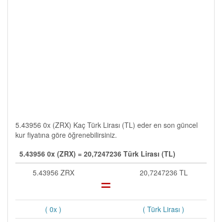
5.43956 0x (ZRX) Kaç Türk Lirası (TL) eder en son güncel
kur fiyatına göre öğrenebilirsiniz.
5.43956 0x (ZRX) = 20,7247236 Türk Lirası (TL)
5.43956 ZRX
=
20,7247236 TL
( 0x )
( Türk Lirası )