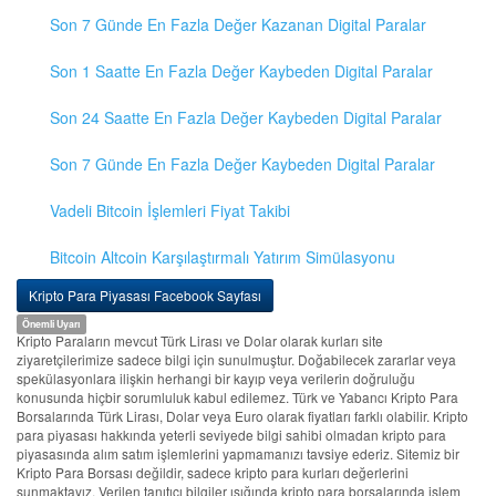
Son 7 Günde En Fazla Değer Kazanan Digital Paralar
Son 1 Saatte En Fazla Değer Kaybeden Digital Paralar
Son 24 Saatte En Fazla Değer Kaybeden Digital Paralar
Son 7 Günde En Fazla Değer Kaybeden Digital Paralar
Vadeli Bitcoin İşlemleri Fiyat Takibi
Bitcoin Altcoin Karşılaştırmalı Yatırım Simülasyonu
Kripto Para Piyasası Facebook Sayfası
Önemli Uyarı
Kripto Paraların mevcut Türk Lirası ve Dolar olarak kurları site
ziyaretçilerimize sadece bilgi için sunulmuştur. Doğabilecek zararlar veya
spekülasyonlara ilişkin herhangi bir kayıp veya verilerin doğruluğu
konusunda hiçbir sorumluluk kabul edilemez. Türk ve Yabancı Kripto Para
Borsalarında Türk Lirası, Dolar veya Euro olarak fiyatları farklı olabilir. Kripto
para piyasası hakkında yeterli seviyede bilgi sahibi olmadan kripto para
piyasasında alım satım işlemlerini yapmamanızı tavsiye ederiz. Sitemiz bir
Kripto Para Borsası değildir, sadece kripto para kurları değerlerini
sunmaktayız. Verilen tanıtıcı bilgiler ışığında kripto para borsalarında işlem