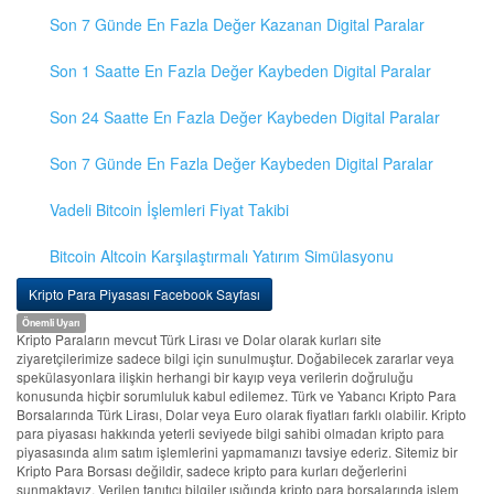
Son 7 Günde En Fazla Değer Kazanan Digital Paralar
Son 1 Saatte En Fazla Değer Kaybeden Digital Paralar
Son 24 Saatte En Fazla Değer Kaybeden Digital Paralar
Son 7 Günde En Fazla Değer Kaybeden Digital Paralar
Vadeli Bitcoin İşlemleri Fiyat Takibi
Bitcoin Altcoin Karşılaştırmalı Yatırım Simülasyonu
Kripto Para Piyasası Facebook Sayfası
Önemli Uyarı
Kripto Paraların mevcut Türk Lirası ve Dolar olarak kurları site
ziyaretçilerimize sadece bilgi için sunulmuştur. Doğabilecek zararlar veya
spekülasyonlara ilişkin herhangi bir kayıp veya verilerin doğruluğu
konusunda hiçbir sorumluluk kabul edilemez. Türk ve Yabancı Kripto Para
Borsalarında Türk Lirası, Dolar veya Euro olarak fiyatları farklı olabilir. Kripto
para piyasası hakkında yeterli seviyede bilgi sahibi olmadan kripto para
piyasasında alım satım işlemlerini yapmamanızı tavsiye ederiz. Sitemiz bir
Kripto Para Borsası değildir, sadece kripto para kurları değerlerini
sunmaktayız. Verilen tanıtıcı bilgiler ışığında kripto para borsalarında işlem