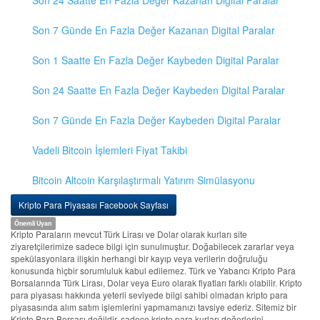
Son 24 Saatte En Fazla Değer Kazanan Digital Paralar
Son 7 Günde En Fazla Değer Kazanan Digital Paralar
Son 1 Saatte En Fazla Değer Kaybeden Digital Paralar
Son 24 Saatte En Fazla Değer Kaybeden Digital Paralar
Son 7 Günde En Fazla Değer Kaybeden Digital Paralar
Vadeli Bitcoin İşlemleri Fiyat Takibi
Bitcoin Altcoin Karşılaştırmalı Yatırım Simülasyonu
Kripto Para Piyasası Facebook Sayfası
Önemli Uyarı
Kripto Paraların mevcut Türk Lirası ve Dolar olarak kurları site
ziyaretçilerimize sadece bilgi için sunulmuştur. Doğabilecek zararlar veya
spekülasyonlara ilişkin herhangi bir kayıp veya verilerin doğruluğu
konusunda hiçbir sorumluluk kabul edilemez. Türk ve Yabancı Kripto Para
Borsalarında Türk Lirası, Dolar veya Euro olarak fiyatları farklı olabilir. Kripto
para piyasası hakkında yeterli seviyede bilgi sahibi olmadan kripto para
piyasasında alım satım işlemlerini yapmamanızı tavsiye ederiz. Sitemiz bir
Kripto Para Borsası değildir, sadece kripto para kurları değerlerini