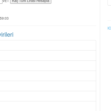
VET
:59:03
IC
ileri