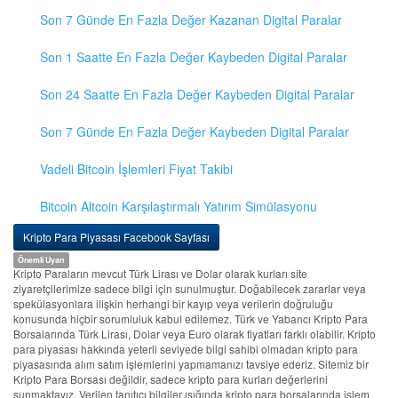
Son 7 Günde En Fazla Değer Kazanan Digital Paralar
Son 1 Saatte En Fazla Değer Kaybeden Digital Paralar
Son 24 Saatte En Fazla Değer Kaybeden Digital Paralar
Son 7 Günde En Fazla Değer Kaybeden Digital Paralar
Vadeli Bitcoin İşlemleri Fiyat Takibi
Bitcoin Altcoin Karşılaştırmalı Yatırım Simülasyonu
Kripto Para Piyasası Facebook Sayfası
Önemli Uyarı
Kripto Paraların mevcut Türk Lirası ve Dolar olarak kurları site
ziyaretçilerimize sadece bilgi için sunulmuştur. Doğabilecek zararlar veya
spekülasyonlara ilişkin herhangi bir kayıp veya verilerin doğruluğu
konusunda hiçbir sorumluluk kabul edilemez. Türk ve Yabancı Kripto Para
Borsalarında Türk Lirası, Dolar veya Euro olarak fiyatları farklı olabilir. Kripto
para piyasası hakkında yeterli seviyede bilgi sahibi olmadan kripto para
piyasasında alım satım işlemlerini yapmamanızı tavsiye ederiz. Sitemiz bir
Kripto Para Borsası değildir, sadece kripto para kurları değerlerini
sunmaktayız. Verilen tanıtıcı bilgiler ışığında kripto para borsalarında işlem